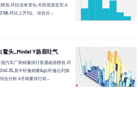
榜首,环比没有变化,丰田屈居亚军,4
量21辆,环比上升1位。综合分…
鳌头_Model Y扬眉吐气
全国汽车厂商销量排行星愿稳居榜首,环
240.35,其中轩逸销量&gt;轩逸位列第
0。综合分析,4月销量排行前…