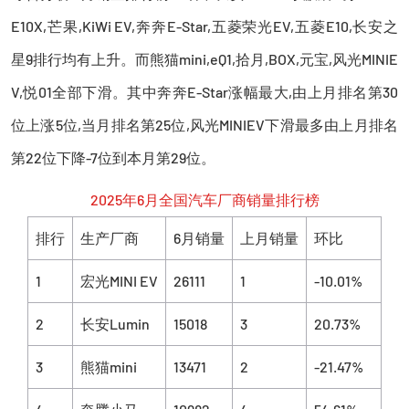
E10X,芒果,KiWi EV,奔奔E-Star,五菱荣光EV,五菱E10,长安之
星9排行均有上升。而熊猫mini,eQ1,拾月,BOX,元宝,风光MINIE
V,悦01全部下滑。其中奔奔E-Star涨幅最大,由上月排名第30
位上涨5位,当月排名第25位,风光MINIEV下滑最多由上月排名
第22位下降-7位到本月第29位。
2025年6月全国汽车厂商销量排行榜
排行
生产厂商
6月销量
上月销量
环比
1
宏光MINI EV
26111
1
-10.01%
2
长安Lumin
15018
3
20.73%
3
熊猫mini
13471
2
-21.47%