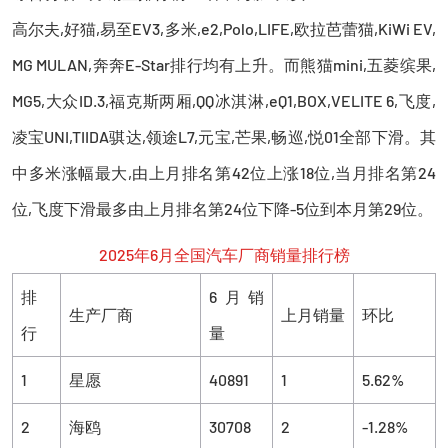
高尔夫,好猫,易至EV3,多米,e2,Polo,LIFE,欧拉芭蕾猫,KiWi EV,
MG MULAN,奔奔E-Star排行均有上升。而熊猫mini,五菱缤果,
MG5,大众ID.3,福克斯两厢,QQ冰淇淋,eQ1,BOX,VELITE 6,飞度,
凌宝UNI,TIIDA骐达,领途L7,元宝,芒果,畅巡,悦01全部下滑。其
中多米涨幅最大,由上月排名第42位上涨18位,当月排名第24
位,飞度下滑最多由上月排名第24位下降-5位到本月第29位。
2025年6月全国汽车厂商销量排行榜
排
6月销
生产厂商
上月销量
环比
行
量
1
星愿
40891
1
5.62%
2
海鸥
30708
2
-1.28%