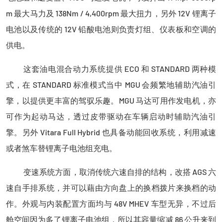
m 最大马力及 138Nm / 4,400rpm 最大扭力，另外 12V 锂离子
电池以及传统的 12V 铅酸电池则负责灯组、仪表板和空调的
供电。
这套油电混合动力系统提供 ECO 和 STANDARD 两种模
式，在 STANDARD 标准模式当中 MGU 会频繁地辅助汽油引
擎，以提供更丰富的驾驭乐趣。MGU 马达可用作发电机，亦
可作为起动马达，透过皮带驱动在车辆启动时辅助汽油引
擎。另外 Vitara Full Hybrid 也具备动能回收系统，利用减速
或者煞车替锂离子电池组充电。
变速系统方面，取消传统六速自排的结构，改搭 AGS 六
速自手排系统，并可以藉由方向盘上的换档拨片来换档的动
作。外观与内装配置方面均与 48V MHEV 车型无异，不过后
舱空间因为多了锂离子电池组，所以其容量缩减 86 公升来到